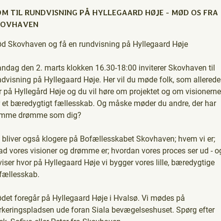
M TIL RUNDVISNING PÅ HYLLEGAARD HØJE - MØD OS FRA
KOVHAVEN
d Skovhaven og få en rundvisning på Hyllegaard Høje
ndag den 2. marts klokken 16.30-18:00 inviterer Skovhaven til
ndvisning på Hyllegaard Høje. Her vil du møde folk, som allerede
r på Hyllegård Høje og du vil høre om projektet og om visionerne
r et bæredygtigt fællesskab. Og måske møder du andre, der har
mme drømme som dig?
 bliver også klogere på Bofællesskabet Skovhaven; hvem vi er;
ad vores visioner og drømme er; hvordan vores proces ser ud - o
 viser hvor på Hyllegaard Høje vi bygger vores lille, bæredygtige
fællesskab.
det foregår på Hyllegaard Høje i Hvalsø. Vi mødes på
rkeringspladsen ude foran Siala bevægelseshuset. Spørg efter