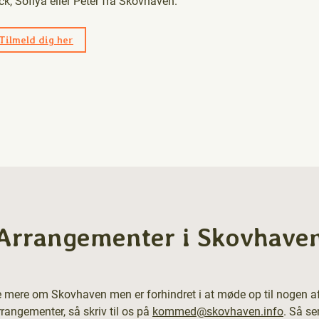
ck, Sofiya eller Peter fra Skovhaven.
Tilmeld dig her
Arrangementer i Skovhave
e mere om Skovhaven men er forhindret i at møde op til nogen a
angementer, så skriv til os på
kommed@skovhaven.info
. Så se