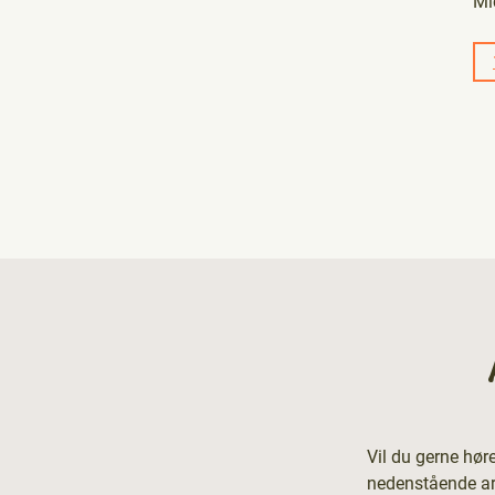
Mi
Vil du gerne hør
nedenstående arr