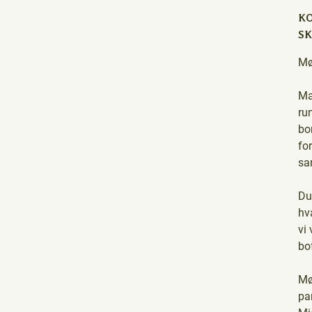
KO
S
Mø
Ma
ru
bo
fo
sa
Du
hv
vi
bo
Mø
pa