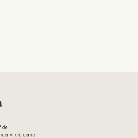
n
f de
nder vi dig gerne